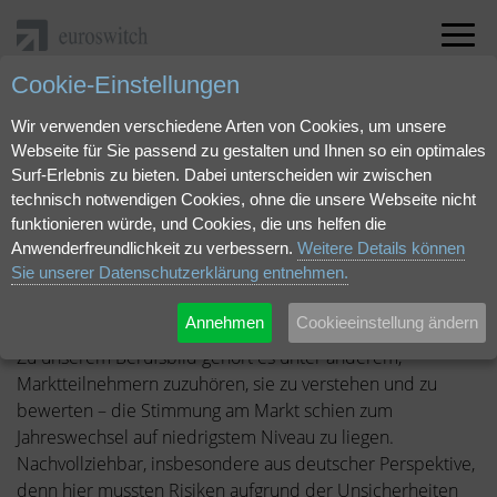
Cookie-Einstellungen
"Bullenmärkte werden im Pessimismus geboren" als
pdf herunterladen.
Wir verwenden verschiedene Arten von Cookies, um unsere
Webseite für Sie passend zu gestalten und Ihnen so ein optimales
Surf-Erlebnis zu bieten. Dabei unterscheiden wir zwischen
April 2023 | Markteinschätzung
technisch notwendigen Cookies, ohne die unsere Webseite nicht
Bullenmärkte werden im
funktionieren würde, und Cookies, die uns helfen die
Anwenderfreundlichkeit zu verbessern.
Weitere Details können
Sie unserer Datenschutzerklärung entnehmen.
Pessimismus geboren
Annehmen
Cookieeinstellung ändern
Zu unserem Berufsbild gehört es unter anderem,
Marktteilnehmern zuzuhören, sie zu verstehen und zu
bewerten – die Stimmung am Markt schien zum
Jahreswechsel auf niedrigstem Niveau zu liegen.
Nachvollziehbar, insbesondere aus deutscher Perspektive,
denn hier mussten Risiken aufgrund der Unsicherheiten