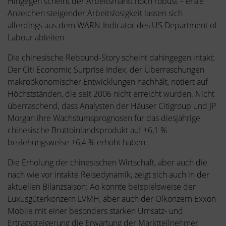
Hingegen scheint der Arbeitsmarkt noch robust – erste
Anzeichen steigender Arbeitslosigkeit lassen sich
allerdings aus dem WARN-Indicator des US Department of
Labour ableiten.
Die chinesische Rebound-Story scheint dahingegen intakt:
Der Citi Economic Surprise Index, der Überraschungen
makroökonomischer Entwicklungen nachhält, notiert auf
Höchstständen, die seit 2006 nicht erreicht wurden. Nicht
überraschend, dass Analysten der Häuser Citigroup und JP
Morgan ihre Wachstumsprognosen für das diesjährige
chinesische Bruttoinlandsprodukt auf +6,1 %
beziehungsweise +6,4 % erhöht haben.
Die Erholung der chinesischen Wirtschaft, aber auch die
nach wie vor intakte Reisedynamik, zeigt sich auch in der
aktuellen Bilanzsaison: Ao konnte beispielsweise der
Luxusgüterkonzern LVMH, aber auch der Ölkonzern Exxon
Mobile mit einer besonders starken Umsatz- und
Ertragssteigerung die Erwartung der Marktteilnehmer