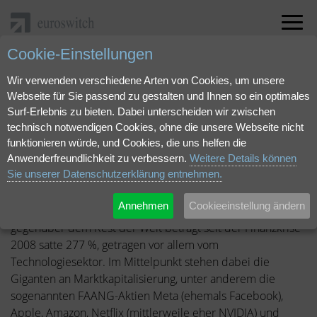
Cookie-Einstellungen
"Das Imperium schlägt zurück" als pdf herunterladen.
Wir verwenden verschiedene Arten von Cookies, um unsere
Webseite für Sie passend zu gestalten und Ihnen so ein optimales
April 2023 | Fonds-Insight
Surf-Erlebnis zu bieten. Dabei unterscheiden wir zwischen
Das Imperium schlägt
technisch notwendigen Cookies, ohne die unsere Webseite nicht
funktionieren würde, und Cookies, die uns helfen die
zurück
Anwenderfreundlichkeit zu verbessern.
Weitere Details können
Sie unserer Datenschutzerklärung entnehmen.
Annehmen
Cookieeinstellung ändern
Die Outperformance der US-amerikanischen Aktienmärkte
gegenüber dem Rest der Welt beträgt seit der Finanzkrise
2008 satte 277 %, getragen vor allem vom
Technologiesektor. Im Mittelpunkt stehen dabei die
Giganten an Marktkapitalisierung, unter anderem die
sogenannten FAANG-Aktien Meta (ehemals Facebook),
Apple, Amazon, Netflix (mittlerweile eher NVIDIA) und