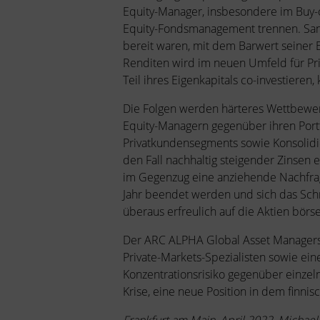
Equity-Manager, insbesondere im Buy-
Equity-Fondsmanagement trennen. Sanke
bereit waren, mit dem Barwert seiner 
Renditen wird im neuen Umfeld für Pr
Teil ihres Eigenkapitals co-investieren
Die Folgen werden härteres Wettbewe
Equity-Managern gegenüber ihren Port
Privatkundensegments sowie Konsolidie
den Fall nachhaltig steigender Zinsen 
im Gegenzug eine anziehende Nachfrag
Jahr beendet werden und sich das Schre
überaus erfreulich auf die Aktien börs
Der ARC ALPHA Global Asset Managers bi
Private-Markets-Spezialisten sowie e
Konzentrationsrisiko gegenüber einzel
Krise, eine neue Position in dem finnis