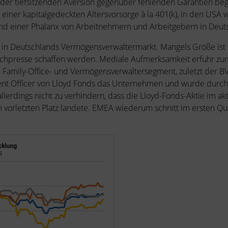
 der tiefsitzenden Aversion gegenüber fehlenden Garantien beg
einer kapitalgedeckten Altersvorsorge à la 401(k), in den USA w
d einer Phalanx von Arbeitnehmern und Arbeitgebern in Deutsc
ch in Deutschlands Vermögensverwaltermarkt. Mangels Größe ist 
Fachpresse schaffen werden. Mediale Aufmerksamkeit erfuhr zu
 Family-Office- und Vermögensverwaltersegment, zuletzt der B
ment Officer von Lloyd Fonds das Unternehmen und wurde durch
allerdings nicht zu verhindern, dass die Lloyd-Fonds-Aktie im a
orletzten Platz landete. EMEA wiederum schnitt im ersten Quar