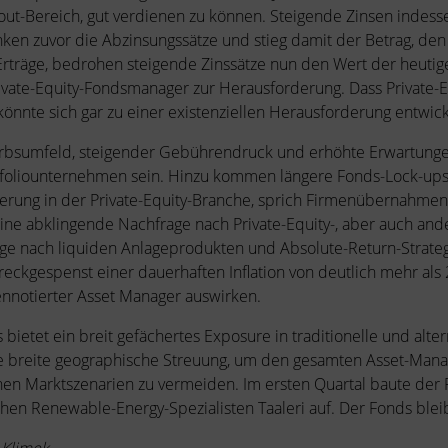
out-Bereich, gut verdienen zu können. Steigende Zinsen indes
n zuvor die Abzinsungssätze und stieg damit der Betrag, den 
Erträge, bedrohen steigende Zinssätze nun den Wert der heuti
ivate-Equity-Fondsmanager zur Herausforderung. Dass Private-
, könnte sich gar zu einer existenziellen Herausforderung entwic
rbsumfeld, steigender Gebührendruck und erhöhte Erwartunge
foliounternehmen sein. Hinzu kommen längere Fonds-Lock-ups, 
rung in der Private-Equity-Branche, sprich Firmenübernahmen.
eine abklingende Nachfrage nach Private-Equity-, aber auch an
e nach liquiden Anlageprodukten und Absolute-Return-Strategie
ckgespenst einer dauerhaften Inflation von deutlich mehr als 2
ennotierter Asset Manager auswirken.
etet ein breit gefächertes Exposure in traditionelle und alter
ine breite geographische Streuung, um den gesamten Asset-Ma
nen Marktszenarien zu vermeiden. Im ersten Quartal baute der
chen Renewable-Energy-Spezialisten Taaleri auf. Der Fonds bleibt