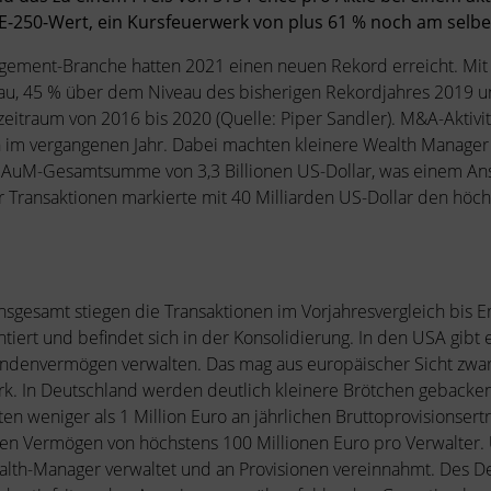
E-250-Wert, ein Kursfeuerwerk von plus 61 % noch am selbe
gement-Branche hatten 2021 einen neuen Rekord erreicht. Mit 
u, 45 % über dem Niveau des bisherigen Rekordjahres 2019 u
zeitraum von 2016 bis 2020 (Quelle: Piper Sandler). M&A-Aktiv
m vergangenen Jahr. Dabei machten kleinere Wealth Manager d
r AuM-Gesamtsumme von 3,3 Billionen US-Dollar, was einem An
 Transaktionen markierte mit 40 Milliarden US-Dollar den höch
 Insgesamt stiegen die Transaktionen im Vorjahresvergleich bis
iert und befindet sich in der Konsolidierung. In den USA gibt 
undenvermögen verwalten. Das mag aus europäischer Sicht zwar 
rk. In Deutschland werden deutlich kleinere Brötchen gebacke
ften weniger als 1 Million Euro an jährlichen Bruttoprovisionser
ten Vermögen von höchstens 100 Millionen Euro pro Verwalter.
alth-Manager verwaltet und an Provisionen vereinnahmt. Des D