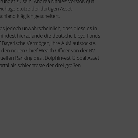
ründet zu sein: Andrea Nahles‘ Vorstoß qua
ichtige Stütze der dortigen Asset-
hland kläglich gescheitert.
es jedoch unwahrscheinlich, dass diese es in
mindest hierzulande die deutsche Lloyd Fonds
V Bayerische Vermögen, ihre AuM aufstockte.
 den neuen Chief Wealth Officer von der BV
ktuellen Ranking des „Dolphinvest Global Asset
tal als schlechteste der drei großen