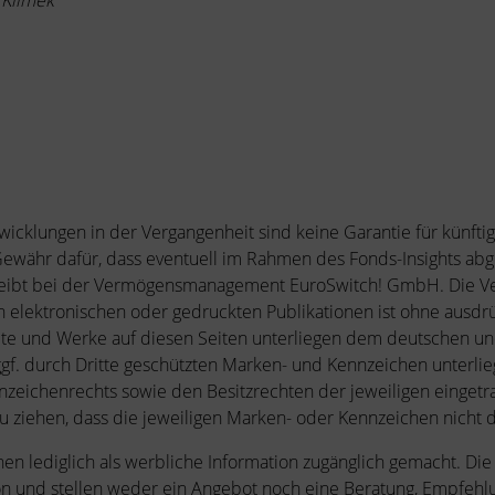
 Klimek
twicklungen in der Vergangenheit sind keine Garantie für künf
währ dafür, dass eventuell im Rahmen des Fonds-Insights ab
bleibt bei der Vermögensmanagement EuroSwitch! GmbH. Die V
 elektronischen oder gedruckten Publikationen ist ohne ausdr
halte und Werke auf diesen Seiten unterliegen dem deutschen un
gf. durch Dritte geschützten Marken- und Kennzeichen unterl
nzeichenrechts sowie den Besitzrechten der jeweiligen eingetr
u ziehen, dass die jeweiligen Marken- oder Kennzeichen nicht d
nen lediglich als werbliche Information zugänglich gemacht. Die 
on und stellen weder ein Angebot noch eine Beratung, Empfehl