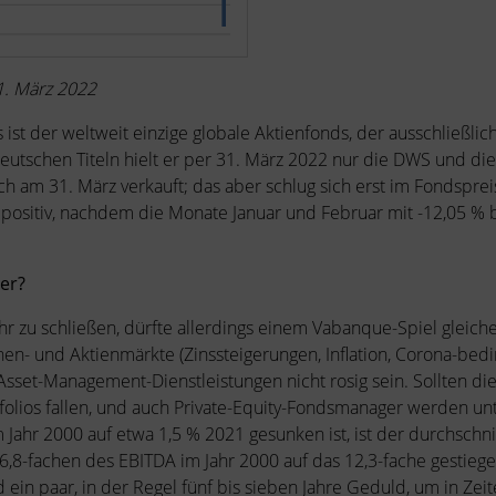
1. März 2022
t der weltweit einzige globale Aktienfonds, der ausschließlich
deutschen Titeln hielt er per 31. März 2022 nur die DWS und 
 am 31. März verkauft; das aber schlug sich erst im Fondspreis
positiv, nachdem die Monate Januar und Februar mit -12,05 % b
er?
hr zu schließen, dürfte allerdings einem Vabanque-Spiel gleich
ihen- und Aktienmärkte (Zinssteigerungen, Inflation, Corona-b
 Asset-Management-Dienstleistungen nicht rosig sein. Sollten di
lios fallen, und auch Private-Equity-Fondsmanager werden unt
 Jahr 2000 auf etwa 1,5 % 2021 gesunken ist, ist der durchschnit
-fachen des EBITDA im Jahr 2000 auf das 12,3-fache gestiegen. 
 ein paar, in der Regel fünf bis sieben Jahre Geduld, um in Zei