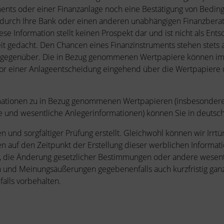
ments oder einer Finanzanlage noch eine Bestätigung von Bedin
 durch Ihre Bank oder einen anderen unabhängigen Finanzberat
se Information stellt keinen Prospekt dar und ist nicht als Ent
t gedacht. Den Chancen eines Finanzinstruments stehen stets 
 gegenüber. Die in Bezug genommenen Wertpapiere können im We
vor einer Anlageentscheidung eingehend über die Wertpapiere
rmationen zu in Bezug genommenen Wertpapieren (insbesondere
te und wesentliche Anlegerinformationen) können Sie in deuts
 und sorgfältiger Prüfung erstellt. Gleichwohl können wir Irrtü
en auf den Zeitpunkt der Erstellung dieser werblichen Informati
te, die Änderung gesetzlicher Bestimmungen oder andere wesen
en und Meinungsäußerungen gegebenenfalls auch kurzfristig gan
alls vorbehalten.