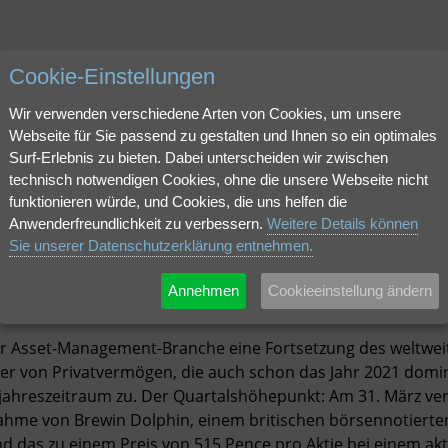
Cookie-Einstellungen
Unternehme
Wir verwenden verschiedene Arten von Cookies, um unsere
Webseite für Sie passend zu gestalten und Ihnen so ein optimales
Surf-Erlebnis zu bieten. Dabei unterscheiden wir zwischen
aden.
technisch notwendigen Cookies, ohne die unsere Webseite nicht
funktionieren würde, und Cookies, die uns helfen die
Anwenderfreundlichkeit zu verbessern.
Weitere Details können
Sie unserer Datenschutzerklärung entnehmen.
Annehmen
Cookieeinstellung ändern
er Asset-Management-Branche eine Fortsetzung des weltwe
lter von Privatvermögen, die auch schon das Jahr 2021 domi
ahreszeitraum zu. Der Quartalshöhepunkt: Am 31. März ve
ahme von Brewin Dolphin, einem britischen börsennotierte
nd das zu einem Preis von 515 Pence pro Aktie bei einem ak