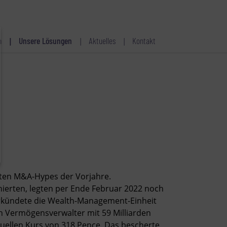
n
Unsere Lösungen
Aktuelles
Kontakt
iten M&A-Hypes der Vorjahre.
nierten, legten per Ende Februar 2022 noch
rkündete die Wealth-Management-Einheit
n Vermögensverwalter mit 59 Milliarden
tuellen Kurs von 318 Pence. Das bescherte