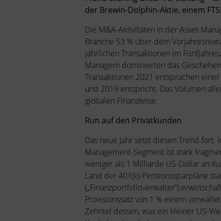
der Brewin-Dolphin-Aktie, einem FTS
Die M&A-Aktivitäten in der Asset-Mana
Branche 53 % über dem Vorjahresnivea
jährlichen Transaktionen im Fünfjahres
Managern dominierten das Geschehen i
Transaktionen 2021 entsprachen eine
und 2019 entspricht. Das Volumen aller
globalen Finanzkrise.
Run auf den Privatkunden
Das neue Jahr setzt diesen Trend fort.
Management-Segment ist stark fragment
weniger als 1 Milliarde US-Dollar an K
Land der 401(k)-Pensionssparpläne sta
(„Finanzportfolioverwalter“) erwirtscha
Provisionssatz von 1 % einem verwalte
Zehntel dessen, was ein kleiner US-We