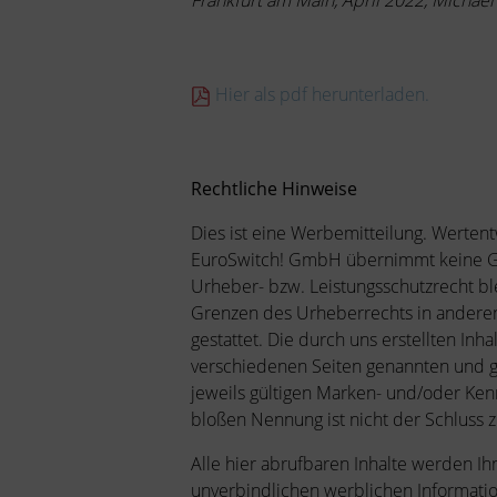
Frankfurt am Main, April 2022, Michael
Hier als pdf herunterladen.
Rechtliche Hinweise
Dies ist eine Werbemitteilung. Werten
EuroSwitch! GmbH übernimmt keine Ge
Urheber- bzw. Leistungsschutzrecht 
Grenzen des Urheberrechts in anderen
gestattet. Die durch uns erstellten In
verschiedenen Seiten genannten und g
jeweils gültigen Marken- und/oder Ken
bloßen Nennung ist nicht der Schluss z
Alle hier abrufbaren Inhalte werden Ih
unverbindlichen werblichen Informati