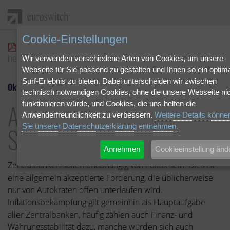
Cookie-Einstellungen
"Asset Manager in der Schusslinie" als pdf
herunterladen.
Wir verwenden verschiedene Arten von Cookies, um unsere
Webseite für Sie passend zu gestalten und Ihnen so ein optim
Surf-Erlebnis zu bieten. Dabei unterscheiden wir zwischen
Oktober 2022 | Fonds-Insight
technisch notwendigen Cookies, ohne die unsere Webseite nic
Asset Manager in der
funktionieren würde, und Cookies, die uns helfen die
Anwenderfreundlichkeit zu verbessern.
Weitere Details könne
Schusslinie
Sie unserer Datenschutzerklärung entnehmen.
Annehmen
Cookieeinstellung änd
Zentralbanken sollen unabhängig von Politik sein. Dies ist
eine allgemein akzeptierte Forderung, die üblicherweise
nur von Autokraten offen unterlaufen wird.
Inflationsbekämpfung gilt gemeinhin als Hauptaufgabe
aller Zentralbanken, häufig zählen auch Finanz- und
Währungsstabilität dazu, manche würden sich auch