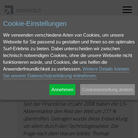
Cookie-Einstellungen
Pressemitteilungen
Wir verwenden verschiedene Arten von Cookies, um unsere
Webseite für Sie passend zu gestalten und Ihnen so ein optimales
Surf-Erlebnis zu bieten. Dabei unterscheiden wir zwischen
technisch notwendigen Cookies, ohne die unsere Webseite nicht
funktionieren würde, und Cookies, die uns helfen die
Pressemitteilung
Anwenderfreundlichkeit zu verbessern.
Weitere Details können
Sie unserer Datenschutzerklärung entnehmen.
Frankfurt, 20. April 2023
Annehmen
Cookieeinstellung ändern
Das Imperium schlägt zurück
Seit der Finanzkrise im Jahr 2008 haben die US-
Aktienmärkte den Rest der Welt um 277 %
übertroffen. Getragen wurde diese Entwicklung
vor allem durch den Technologiesektor. Die
Frage nach dem Warum bleibt. Thomas