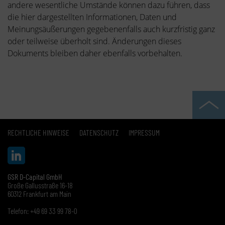
andere wesentliche Umstände können dazu führen, dass
die hier dargestellten Informationen, Daten und
Meinungsäußerungen gegebenenfalls auch kurzfristig ganz
oder teilweise überholt sind. Änderungen dieses
Dokuments bleiben daher ebenfalls vorbehalten.
RECHTLICHE HINWEISE
DATENSCHUTZ
IMPRESSUM
GSR D-Capital GmbH
Große Gallusstraße 16-18
60312 Frankfurt am Main
Telefon: +49 69 33 99 78-0