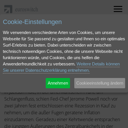
Cookie-Einstellungen
"Kehrtwende am Schlangenfluss" als pdf herunterladen.
Wir verwenden verschiedene Arten von Cookies, um unsere
Webseite für Sie passend zu gestalten und Ihnen so ein optimales
August 2024 | Markteinschätzung
Surf-Erlebnis zu bieten. Dabei unterscheiden wir zwischen
Kehrtwende am
technisch notwendigen Cookies, ohne die unsere Webseite nicht
funktionieren würde, und Cookies, die uns helfen die
Schlangenfluss
Anwenderfreundlichkeit zu verbessern.
Weitere Details können
Sie unserer Datenschutzerklärung entnehmen.
Annehmen
Cookieeinstellung ändern
Auf derselben Bühne, beim jährlichen Zentralbank-Treffen
in Jackson Hole, in der amerikanischen Prärie am
Schlangenfluss, schien Fed-Chef Jerome Powell noch vor
zwei Jahren fest entschlossen eine Rezession in Kauf zu
nehmen, um die außer Fugen geratene Inflation
einzudämmen. Geradezu einer Kehrtwende entsprachen
die jüngsten Äußerungen des Zentralbankchefs in der