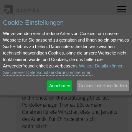
Cookie-Einstellungen
Presse + TV
Wir verwenden verschiedene Arten von Cookies, um unsere
Webseite für Sie passend zu gestalten und Ihnen so ein optimales
Surf-Erlebnis zu bieten. Dabei unterscheiden wir zwischen
Institutional-money.com (08.01.2026):
technisch notwendigen Cookies, ohne die unsere Webseite nicht
Wasser in den Wein: 2026 birgt auch
funktionieren würde, und Cookies, die uns helfen die
Unsicherheiten und Gefahren
Anwenderfreundlichkeit zu verbessern.
Weitere Details können
Sie unserer Datenschutzerklärung entnehmen.
Das neue Jahr hält Risiken und Enttäuschungen
parat, warnt der Investmentberater
Annehmen
Cookieeinstellung ändern
Dolphinvest. Trotz der massiven fiskalischen
und monetären Unterstützung gibt es laut
Portfoliomanager Thomas Böckelmann
Gefahren für die Wirtschaft dies- und jenseits
des Atlantik. Für China zeigt er sich
optimistisch.