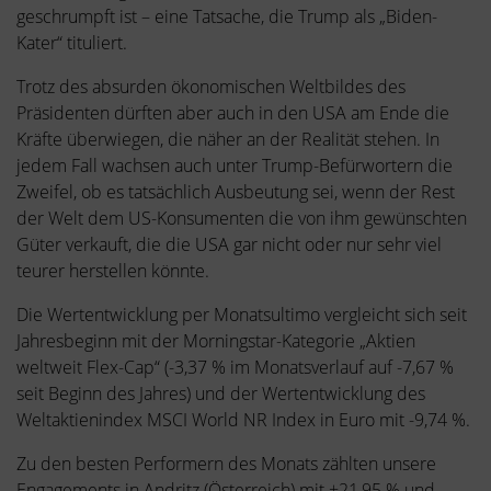
geschrumpft ist – eine Tatsache, die Trump als „Biden-
Kater“ tituliert.
Trotz des absurden ökonomischen Weltbildes des
Präsidenten dürften aber auch in den USA am Ende die
Kräfte überwiegen, die näher an der Realität stehen. In
jedem Fall wachsen auch unter Trump-Befürwortern die
Zweifel, ob es tatsächlich Ausbeutung sei, wenn der Rest
der Welt dem US-Konsumenten die von ihm gewünschten
Güter verkauft, die die USA gar nicht oder nur sehr viel
teurer herstellen könnte.
Die Wertentwicklung per Monatsultimo vergleicht sich seit
Jahresbeginn mit der Morningstar-Kategorie „Aktien
weltweit Flex-Cap“ (-3,37 % im Monatsverlauf auf -7,67 %
seit Beginn des Jahres) und der Wertentwicklung des
Weltaktienindex MSCI World NR Index in Euro mit -9,74 %.
Zu den besten Performern des Monats zählten unsere
Engagements in Andritz (Österreich) mit +21,95 % und