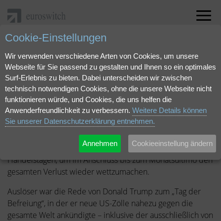
Cookie-Einstellungen
"Wilder Wellengang" als pdf herunterladen.
Wir verwenden verschiedene Arten von Cookies, um unsere
Webseite für Sie passend zu gestalten und Ihnen so ein optimales
April 2025 | Markteinschätzung
Surf-Erlebnis zu bieten. Dabei unterscheiden wir zwischen
Wilder Wellengang
technisch notwendigen Cookies, ohne die unsere Webseite nicht
funktionieren würde, und Cookies, die uns helfen die
Anwenderfreundlichkeit zu verbessern.
Weitere Details können
Sie unserer Datenschutzerklärung entnehmen.
Der seit Oktober 2022 anhaltende Bullenmarkt erlebte im
April einen wilden Wellengang: Der S&P 500 Index fiel von
Annehmen
Cookieeinstellung ändern
seinem Zwischenhoch am 2. April innerhalb von fünf
Handelstagen, um im Anschluss bis zum Monatsultimo den
gesamten Verlust wieder wettzumachen.
Auslöser war die Rede von Donald Trump zum „Tag der
Befreiung“, in der er neue US-Zölle nahezu gegen die
gesamte Welt ankündigte – inklusive der ausschließlich von