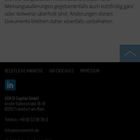
Meinungsäußerungen gegebenenfalls auch kurzfristig ganz
oder teilweise überholt sind. Änderungen dieses
Dokuments bleiben daher ebenfalls vorbehalten.
RECHTLICHE HINWEISE
DATENSCHUTZ
IMPRESSUM
GSR D-Capital GmbH
Große Gallusstraße 16-18
60312 Frankfurt am Main
Telefon: +49 69 33 99 78-0
info@euroswitch.de