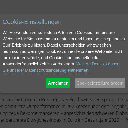
Cookie-Einstellungen
Unternehme
Wir verwenden verschiedene Arten von Cookies, um unsere
Webseite für Sie passend zu gestalten und Ihnen so ein optimales
Surf-Erlebnis zu bieten. Dabei unterscheiden wir zwischen
nken erlaubt…" als pdf herunterladen.
technisch notwendigen Cookies, ohne die unsere Webseite nicht
funktionieren würde, und Cookies, die uns helfen die
Anwenderfreundlichkeit zu verbessern.
Weitere Details können
esausblick 2026
Sie unserer Datenschutzerklärung entnehmen.
erlaubt…
Annehmen
Cookieeinstellung ändern
eichen historischen Rekorden vergleichsweise entspannt. Ledi
en damit ihre Outperformance in 2025 gegenüber den langjähr
rung neue Rekorde markieren – angesichts des schweren Einbr
 der berühmte Dow-Jones-Index in Euro im Gesamtjahr 2025 ‑1