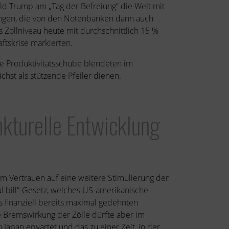
ald Trump am „Tag der Befreiung“ die Welt mit
ungen, die von den Notenbanken dann auch
 Zollniveau heute mit durchschnittlich 15 %
ftskrise markierten.
te Produktivitätsschübe blendeten im
hst als stützende Pfeiler dienen.
kturelle Entwicklung
 Vertrauen auf eine weitere Stimulierung der
ul bill“-Gesetz, welches US-amerikanische
 finanziell bereits maximal gedehnten
de Bremswirkung der Zölle dürfte aber im
 Japan erwartet und das zu einer Zeit, in der