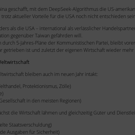
 China geschafft, mit dem DeepSeek-Algorithmus die US-amerik
trotz aktueller Vorteile für die USA noch nicht entschieden sein
nders als die USA – international als verlässlicher Handelspartn
ation gegenüber Taiwan gefährden will.
n durch 5-Jahres-Pläne der Kommunistischen Partei, bleibt vorer
när getrieben ist und zuletzt der eigenen Wirtschaft wieder meh
Weltwirtschaft
twirtschaft bleiben auch im neuen Jahr intakt:
elthandel, Protektionismus, Zölle)
e)
esellschaft in den meisten Regionen)
chst die Wirtschaft lähmen und gleichzeitig Güter und Dienstlei
elte Staatsverschuldung)
nde Ausgaben für Sicherheit)