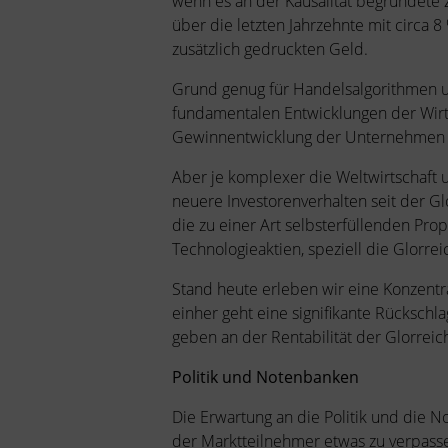
wenn es an der Kausalität begründete Z
über die letzten Jahrzehnte mit circa 
zusätzlich gedruckten Geld.
Grund genug für Handelsalgorithmen u
fundamentalen Entwicklungen der Wirtsc
Gewinnentwicklung der Unternehmen r
Aber je komplexer die Weltwirtschaft u
neuere Investorenverhalten seit der G
die zu einer Art selbsterfüllenden Pr
Technologieaktien, speziell die Glorre
Stand heute erleben wir eine Konzentr
einher geht eine signifikante Rückschla
geben an der Rentabilität der Glorreich
Politik und Notenbanken
Die Erwartung an die Politik und die N
der Marktteilnehmer etwas zu verpasse