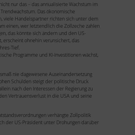
 nicht nur das – das annualisierte Wachstum im
igen Trendwachstum. Das ökonomische
 viele Handelspartner richten sich unter dem
 einen, wer letztendlich die Zollzeche zahlen
gen, das könnte sich ändern und den US-
, erscheint ohnehin verunsichert, das
res-Tief.
itische Programme und KI-Investitionen wächst,
m Ausmaß nie dagewesene Auseinandersetzung
ohen Schulden steigt der politische Druck
 allein nach den Interessen der Regierung zu
en Vertrauensverlust in die USA und seine
tstandsverordnungen verhängte Zollpolitik
sich der US-Präsident unter Drohungen darüber