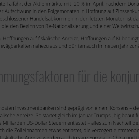
ante Talfahrt der Aktienmärkte mit -20 % im April, nachdem Don
 der Aufschwung in den Folgemonaten in Hoffnung auf Zinssenk
r geschlossener Handelsabkommen in den letzten Monaten ist das
 die den Beginn von Re-Nationalisierung und einer Weltwirtscha
 Hoffnungen auf fiskalische Anreize, Hoffnungen auf KI-beding
nwägbarkeiten nahezu aus und dürften auch im neuen Jahr zunäc
mungsfaktoren für die konjun
ndsten Investmentbanken sind geprägt von einem Konsens – dem
alische Anreize. So startet gleich im Januar Trumps „big beautif
lliarden US-Dollar Steuern entlastet – alles zum Nachteil des
ch die Zolleinnahmen etwas entlastet, die verzögert eintreten
 Fiskalische Anreize werden auch in ganz Europa, in China und in