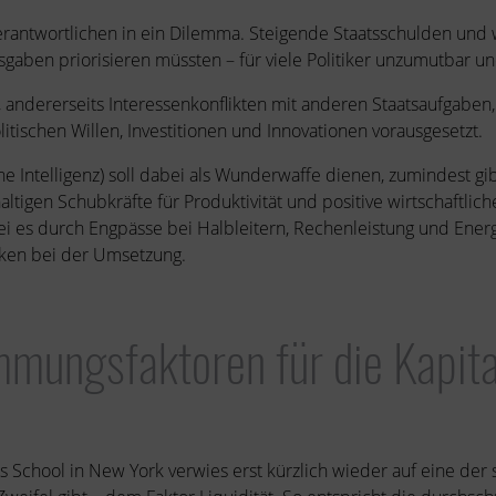
Verantwortlichen in ein Dilemma. Steigende Staatsschulden und
sgaben priorisieren müssten – für viele Politiker unzumutbar und
g, andererseits Interessenkonflikten mit anderen Staatsaufgaben
tischen Willen, Investitionen und Innovationen vorausgesetzt.
he Intelligenz) soll dabei als Wunderwaffe dienen, zumindest gib
haltigen Schubkräfte für Produktivität und positive wirtschaftli
ei es durch Engpässe bei Halbleitern, Rechenleistung und Energi
ken bei der Umsetzung.
mmungsfaktoren für die Kapit
s School in New York verwies erst kürzlich wieder auf eine der