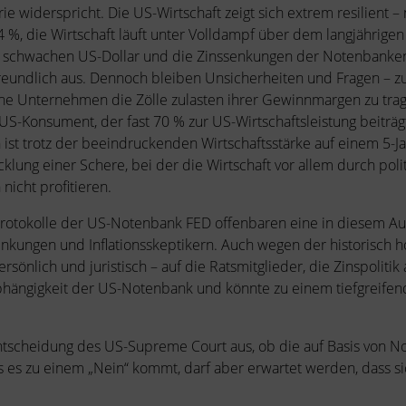
 widerspricht. Die US-Wirtschaft zeigt sich extrem resilient –
r 4 %, die Wirtschaft läuft unter Volldampf über dem langjähr
 schwachen US-Dollar und die Zinssenkungen der Notenbanken,
undlich aus. Dennoch bleiben Unsicherheiten und Fragen – zum
sche Unternehmen die Zölle zulasten ihrer Gewinnmargen zu tra
-Konsument, der fast 70 % zur US-Wirtschaftsleistung beiträgt
 trotz der beeindruckenden Wirtschaftsstärke auf einem 5-Jah
cklung einer Schere, bei der die Wirtschaft vor allem durch pol
icht profitieren.
iko. Protokolle der US-Notenbank FED offenbaren eine in diese
nkungen und Inflationsskeptikern. Auch wegen der historisch h
önlich und juristisch – auf die Ratsmitglieder, die Zinspolitik
hängigkeit der US-Notenbank und könnte zu einem tiefgreifend
ntscheidung des US-Supreme Court aus, ob die auf Basis von No
ls es zu einem „Nein“ kommt, darf aber erwartet werden, dass 