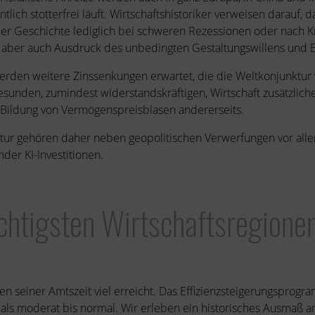
ich stotterfrei läuft. Wirtschaftshistoriker verweisen darauf, d
 der Geschichte lediglich bei schweren Rezessionen oder nach
d aber auch Ausdruck des unbedingten Gestaltungswillens und Ei
en weitere Zinssenkungen erwartet, die die Weltkonjunktur we
sunden, zumindest widerstandskräftigen, Wirtschaft zusätzliche
die Bildung von Vermögenspreisblasen andererseits.
ktur gehören daher neben geopolitischen Verwerfungen vor all
der KI-Investitionen.
chtigsten Wirtschaftsregione
 seiner Amtszeit viel erreicht. Das Effizienzsteigerungsprogra
e als moderat bis normal. Wir erleben ein historisches Ausmaß a