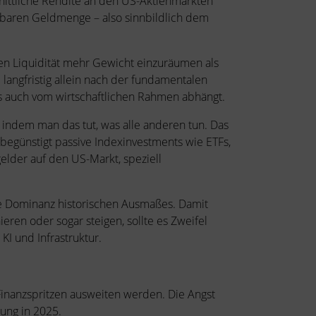
hnittliche Rendite an den US-Aktienmärkten
ügbaren Geldmenge – also sinnbildlich dem
en Liquidität mehr Gewicht einzuräumen als
 langfristig allein nach der fundamentalen
 auch vom wirtschaftlichen Rahmen abhängt.
 indem man das tut, was alle anderen tun. Das
begünstigt passive Indexinvestments wie ETFs,
elder auf den US-Markt, speziell
ive Dominanz historischen Ausmaßes. Damit
eren oder sogar steigen, sollte es Zweifel
KI und Infrastruktur.
 Finanzspritzen ausweiten werden. Die Angst
ung in 2025.