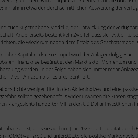
weifel gibt – dem Faktor Liquidität. So entspricht die durchsc
8 % im Jahr in etwa der durchschnittlichen Ausweitung der verf
nd auch KI-getriebene Modelle, der Entwicklung der verfügbar
haft. Andererseits besteht kein Zweifel, dass sich Aktienkurse
ichten, die wiederum neben dem Erfolg des Geschäftsmodells
nd ihre Kapitalmärkte so simpel wird der Anlageerfolg gesucht,
lobalen Finanzkrise begünstigt den Marktfaktor Momentum und 
ophezeiung werden. In der Folge haben sich immer mehr Anlageg
ichen 7 von Amazon bis Tesla konzentriert.
ationsdichte weniger Titel in den Aktienindizes und eine pass
ggefahr, sollten gegebenenfalls wider Erwarten die Zinsen stagni
en 7 angesichts hunderter Milliarden US-Dollar Investitionen in 
otenbanken ist, dass sie auch im Jahr 2026 die Liquidität durch
n (FOMO) war groß und unterstützte die positive Marktentwickl