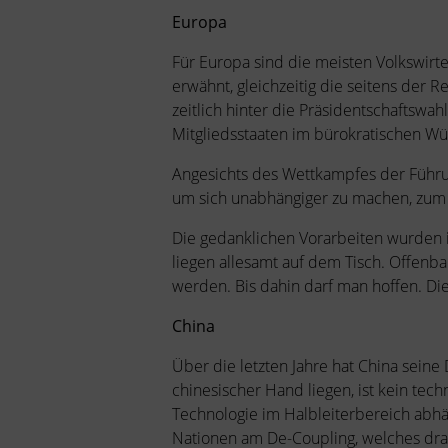
Europa
Für Europa sind die meisten Volkswirt
erwähnt, gleichzeitig die seitens der 
zeitlich hinter die Präsidentschaftswa
Mitgliedsstaaten im bürokratischen Wür
Angesichts des Wettkampfes der Führ
um sich unabhängiger zu machen, zum a
Die gedanklichen Vorarbeiten wurden in
liegen allesamt auf dem Tisch. Offenb
werden. Bis dahin darf man hoffen. Die 
China
Über die letzten Jahre hat China seine
chinesischer Hand liegen, ist kein tec
Technologie im Halbleiterbereich abhä
Nationen am De-Coupling, welches dram