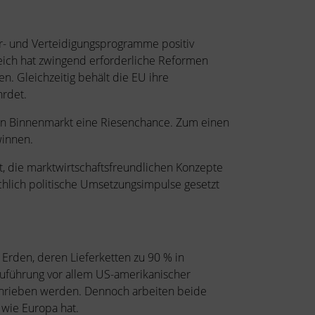
ur- und Verteidigungsprogramme positiv
reich hat zwingend erforderliche Reformen
n. Gleichzeitig behält die EU ihre
hrdet.
en Binnenmarkt eine Riesenchance. Zum einen
winnen.
t, die marktwirtschaftsfreundlichen Konzepte
chlich politische Umsetzungsimpulse gesetzt
 Erden, deren Lieferketten zu 90 % in
r Zuführung vor allem US-amerikanischer
schrieben werden. Dennoch arbeiten beide
 wie Europa hat.