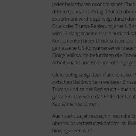
jeder belastbaren ökonomischen Theorie
dritten Quartal 2025 lag deutlich übe
Experiment wird begünstigt durch den
Druck der Trump-Regierung eher US-fre
wird. Bislang scheinen viele ausländi
Konsumenten unter Druck setzen. Der US
gemessene US-Konsumentenvertrauen ist
Einige Volkswirte befürchten die Entwi
Arbeitsmarkt und Konsument hingegen n
Gleichzeitig steigt das Inflationsris
zwischen Befürwortern weiterer Zinsse
Trumps und seiner Regierung – auch pers
gestalten. Das wäre das Ende der Unab
Kapitalmärkte führen.
Auch steht zu Jahresbeginn noch die E
überhaupt verfassungskonform ist. Fal
hinwegsetzen wird.