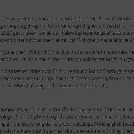
e positiv gestimmt. Vor allem werden die deutschen Infrastrukt
Regierung vorgetragene Reformunfähigkeit ignoriert. Auch Frank
hl 2027 geschoben, um aktuell halbwegs handlungsfähig zu bleibe
gegriff, der Innovationen lähmt und Wohlstand nachhaltig gefä
ungsnationen USA und China läge insbesondere im europäisch
nderen um als einheitlicher Markt an politischer Macht zu ge
 den letzten Jahren von Enrico Letta und Mario Draghi geleiste
ar muss die Lage in Europa noch schlechter werden, bevor tatsä
reale Wirtschaft zeigt sich aber zurecht enttäuscht.
 Dominanz vor allem im Rohstoffsektor ausgebaut. Ohne Seltene
hnologischer Fortschritt möglich. Andererseits ist China von de
ngig – die Beziehung darf als wechselseitige Abhängigkeit be
atische Auswirkung auch auf die Lieferketten in Drittregionen