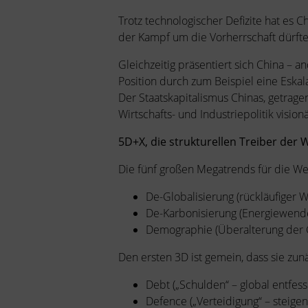
Trotz technologischer Defizite hat es
der Kampf um die Vorherrschaft dürfte 
Gleichzeitig präsentiert sich China – a
Position durch zum Beispiel eine Eskal
Der Staatskapitalismus Chinas, getrage
Wirtschafts- und Industriepolitik visio
5D+X, die strukturellen Treiber der 
Die fünf großen Megatrends für die Wel
De-Globalisierung (rückläufiger W
De-Karbonisierung (Energiewend
Demographie (Überalterung der G
Den ersten 3D ist gemein, dass sie zunä
Debt („Schulden“ – global entfess
Defence („Verteidigung“ – steige