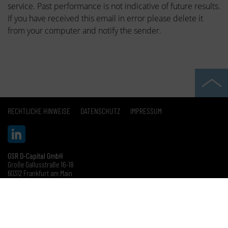
service. Past performance is not indicative of future results.
If you have received this email in error please delete it
from your computer and notify the sender.
RECHTLICHE HINWEISE
DATENSCHUTZ
IMPRESSUM
GSR D-Capital GmbH
Große Gallusstraße 16-18
60312 Frankfurt am Main
Telefon: +49 69 33 99 78-0
info@euroswitch.de
© GSR D-Capital GmbH 2026