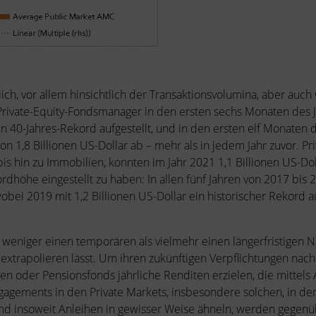
h, vor allem hinsichtlich der Transaktionsvolumina, aber auch w
Private-Equity-Fondsmanager in den ersten sechs Monaten des J
n 40-Jahres-Rekord aufgestellt, und in den ersten elf Monaten 
 1,8 Billionen US-Dollar ab – mehr als in jedem Jahr zuvor. Pr
 bis hin zu Immobilien, konnten im Jahr 2021 1,1 Billionen US-Do
ordhöhe eingestellt zu haben: In allen fünf Jahren von 2017 bis
wobei 2019 mit 1,2 Billionen US-Dollar ein historischer Rekord a
o weniger einen temporären als vielmehr einen längerfristigen 
s extrapolieren lässt. Um ihren zukünftigen Verpflichtungen na
n oder Pensionsfonds jährliche Renditen erzielen, die mittels 
agements in den Private Markets, insbesondere solchen, in den
und insoweit Anleihen in gewisser Weise ähneln, werden gegenüb