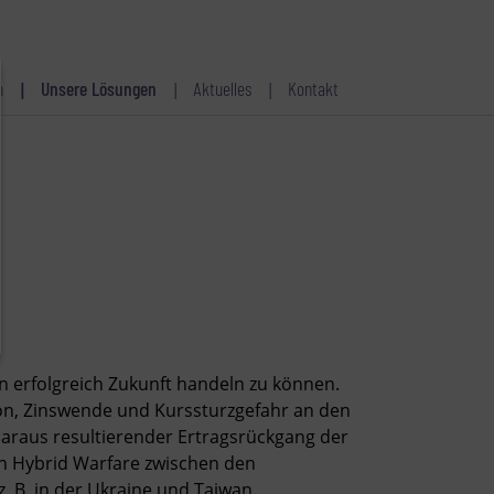
n
Unsere Lösungen
Aktuelles
Kontakt
 erfolgreich Zukunft handeln zu können.
tion, Zinswende und Kurssturzgefahr an den
daraus resultierender Ertragsrückgang der
en Hybrid Warfare zwischen den
. B. in der Ukraine und Taiwan.