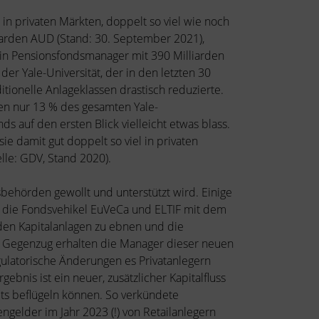
 in privaten Märkten, doppelt so viel wie noch
liarden AUD (Stand: 30. September 2021),
 ein Pensionsfondsmanager mit 390 Milliarden
der Yale-Universität, der in den letzten 30
ionelle Anlageklassen drastisch reduzierte.
ien nur 13 % des gesamten Yale-
s auf den ersten Blick vielleicht etwas blass.
e damit gut doppelt so viel in privaten
elle: GDV, Stand 2020).
behörden gewollt und unterstützt wird. Einige
d die Fondsvehikel EuVeCa und ELTIF mit dem
iden Kapitalanlagen zu ebnen und die
m Gegenzug erhalten die Manager dieser neuen
egulatorische Änderungen es Privatanlegern
ebnis ist ein neuer, zusätzlicher Kapitalfluss
ts beflügeln können. So verkündete
ngelder im Jahr 2023 (!) von Retailanlegern