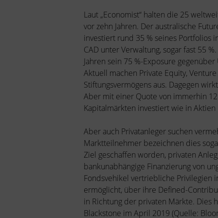
Laut „Economist“ halten die 25 weltwei
vor zehn Jahren. Der australische Fut
investiert rund 35 % seines Portfolio
CAD unter Verwaltung, sogar fast 55 %. 
Jahren sein 75 %-Exposure gegenüber U
Aktuell machen Private Equity, Ventur
Stiftungsvermögens aus. Dagegen wirkt 
Aber mit einer Quote von immerhin 12 %
Kapitalmärkten investiert wie in Aktien
Aber auch Privatanleger suchen vermeh
Marktteilnehmer bezeichnen dies sogar
Ziel geschaffen worden, privaten Anleg
bankunabhängige Finanzierung von ung
Fondsvehikel vertriebliche Privilegien
ermöglicht, über ihre Defined-Contribut
in Richtung der privaten Märkte. Dies
Blackstone im April 2019 (Quelle: Bloo