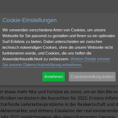
Cookie-Einstellungen
Unternehme
Wir verwenden verschiedene Arten von Cookies, um unsere
Webseite für Sie passend zu gestalten und Ihnen so ein optimales
Surf-Erlebnis zu bieten. Dabei unterscheiden wir zwischen
aden.
technisch notwendigen Cookies, ohne die unsere Webseite nicht
funktionieren würde, und Cookies, die uns helfen die
Anwenderfreundlichkeit zu verbessern.
Weitere Details können
Sie unserer Datenschutzerklärung entnehmen.
Annehmen
Cookieeinstellung ändern
 etwas mehr Mut und Fortüne als sonst, um an den Börsen
ßrisiken verdüstern die Aussichten für 2022: Erstens Infla
chärfende Lieferkettenprobleme in der Realwirtschaft und 
Aktienmärkte; und drittens Eskalation der real existierend
Jahr 2022 möglicherweise alles überschattenden Szenario, z