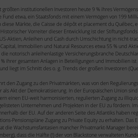
t größten institutionellen Investoren heute 9 % ihres Vermögens
ure Fund etwa, ein Staatsfonds mit einem Vermögen von 199 Mil
s in diese Märkte, die Caisse de dépôt et placement du Québec,
Historischer Vorreiter dieser Entwicklung ist der Stiftungsfonds 
S-Aktien, Anleihen und Cash durch Umschichtung in nicht-tradit
e Capital, Immobilien und Natural Resources etwa 55 % und Akt
die notorisch anleihenlastige Versicherungsbranche Deutschland
 ihrer gesamten Anlagen in Beteiligungen und Immobilien ist si
 und liegt im Schnitt des o. g. Trends der großen Investoren (Qu
rt den Zugang zu den Privatmärkten, was von den Regulierungs
 als Akt der Demokratisierung. In der Europäischen Union sin
ern einen EU-weit harmonisierten, regulierten Zugang zu illiqu
elisteten Unternehmen und Projekten in der EU zu fördern. I
 innerhalb der EU. Auf der anderen Seite des Atlantiks haben r
ions-Pensionspläne Zugang zu Private Equity zu erhalten. Das Erg
 hat die Wachstumsfantasien mancher Privatmarkt-Manager berei
mberg), dass die Hälfte (!) der von Blackstone verwalteten Kunde