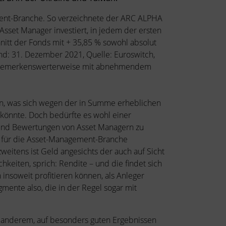
ement-Branche. So verzeichnete der ARC ALPHA
 Asset Manager investiert, in jedem der ersten
nitt der Fonds mit + 35,85 % sowohl absolut
nd: 31. Dezember 2021, Quelle: Euroswitch,
aber bemerkenswerterweise mit abnehmendem
fen, was sich wegen der in Summe erheblichen
könnte. Doch bedürfte es wohl einer
 und Bewertungen von Asset Managern zu
n für die Asset-Management-Branche
itens ist Geld angesichts der auch auf Sicht
keiten, sprich: Rendite – und die findet sich
 insoweit profitieren können, als Anleger
mente also, die in der Regel sogar mit
 anderem, auf besonders guten Ergebnissen