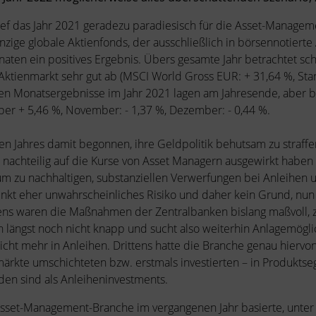
lief das Jahr 2021 geradezu paradiesisch für die Asset-Manag
nzige globale Aktienfonds, der ausschließlich in börsennotierte
aten ein positives Ergebnis. Übers gesamte Jahr betrachtet sch
 Aktienmarkt sehr gut ab (MSCI World Gross EUR: + 31,64 %, Sta
egativen Monatsergebnisse im Jahr 2021 lagen am Jahresende, 
r + 5,46 %, November: - 1,37 %, Dezember: - 0,44 %.
ten Jahres damit begonnen, ihre Geldpolitik behutsam zu straf
achteilig auf die Kurse von Asset Managern ausgewirkt haben 
um zu nachhaltigen, substanziellen Verwerfungen bei Anleihen
unkt eher unwahrscheinliches Risiko und daher kein Grund, nu
s waren die Maßnahmen der Zentralbanken bislang maßvoll, zwe
 längst noch nicht knapp und sucht also weiterhin Anlagemöglich
icht mehr in Anleihen. Drittens hatte die Branche genau hiervon
märkte umschichteten bzw. erstmals investierten – in Produktseg
en sind als Anleiheninvestments.
set-Management-Branche im vergangenen Jahr basierte, unter