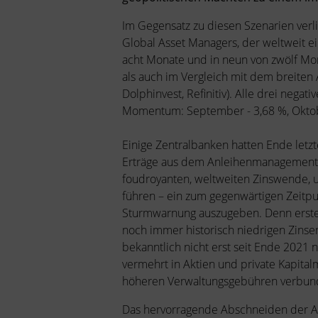
Im Gegensatz zu diesen Szenarien ver
Global Asset Managers, der weltweit ei
acht Monate und in neun von zwölf Mon
als auch im Vergleich mit dem breiten
Dolphinvest, Refinitiv). Alle drei n
Momentum: September - 3,68 %, Oktobe
Einige Zentralbanken hatten Ende letz
Erträge aus dem Anleihenmanagement n
foudroyanten, weltweiten Zinswende, 
führen – ein zum gegenwärtigen Zeitp
Sturmwarnung auszugeben. Denn ersten
noch immer historisch niedrigen Zinsen
bekanntlich nicht erst seit Ende 2021 n
vermehrt in Aktien und private Kapital
höheren Verwaltungsgebühren verbund
Das hervorragende Abschneiden der As