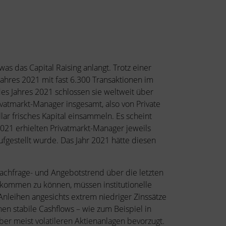
as das Capital Raising anlangt. Trotz einer
ahres 2021 mit fast 6.300 Transaktionen im
des Jahres 2021 schlossen sie weltweit über
ivatmarkt-Manager insgesamt, also von Private
llar frisches Kapital einsammeln. Es scheint
 2021 erhielten Privatmarkt-Manager jeweils
ufgestellt wurde. Das Jahr 2021 hätte diesen
Nachfrage- und Angebotstrend über die letzten
chkommen zu können, müssen institutionelle
Anleihen angesichts extrem niedriger Zinssätze
en stabile Cashflows – wie zum Beispiel in
er meist volatileren Aktienanlagen bevorzugt.