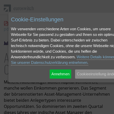
Cookie-Einstellungen
"Anleger, aufgepasst – Chancen für jedermann" hier als
pdf herunterladen.
Wir verwenden verschiedene Arten von Cookies, um unsere
Webseite für Sie passend zu gestalten und Ihnen so ein optim
Surf-Erlebnis zu bieten. Dabei unterscheiden wir zwischen
Juli 2023 | Fonds-Insight
technisch notwendigen Cookies, ohne die unsere Webseite nic
Anleger, aufgepasst –
funktionieren würde, und Cookies, die uns helfen die
Anwenderfreundlichkeit zu verbessern.
Weitere Details könne
Chancen für jedermann
Sie unserer Datenschutzerklärung entnehmen.
Annehmen
Cookieeinstellung änd
Manche Aktienanleger wollen Kapital vermehren,
manche wollen Einkommen generieren. Das Segment
der börsennotierten Asset-Management-Unternehmen
bietet beiden Anlegertypen interessante
Opportunitäten. So dominierten im zweiten Quartal
dieses Jahres vier indische Asset Manager den