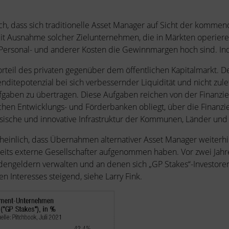
ich, dass sich traditionelle Asset Manager auf Sicht der komm
t Ausnahme solcher Zielunternehmen, die in Märkten operier
Personal- und anderer Kosten die Gewinnmargen hoch sind. Indi
rteil des privaten gegenüber dem öffentlichen Kapitalmarkt. De
nditepotenzial bei sich verbessernder Liquidität und nicht zule
fgaben zu übertragen. Diese Aufgaben reichen von der Finanzi
hen Entwicklungs- und Förderbanken obliegt, über die Finanzi
klassische und innovative Infrastruktur der Kommunen, Länder un
cheinlich, dass Übernahmen alternativer Asset Manager weiterhi
eits externe Gesellschafter aufgenommen haben. Vor zwei Jahren
dengeldern verwalten und an denen sich „GP Stakes“-Investore
Interesses steigend, siehe Larry Fink.