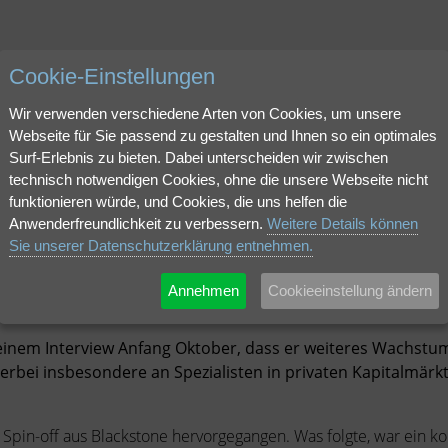
Cookie-Einstellungen
Unternehme
Wir verwenden verschiedene Arten von Cookies, um unsere
Webseite für Sie passend zu gestalten und Ihnen so ein optimales
Surf-Erlebnis zu bieten. Dabei unterscheiden wir zwischen
 als pdf herunterladen.
technisch notwendigen Cookies, ohne die unsere Webseite nicht
funktionieren würde, und Cookies, die uns helfen die
Anwenderfreundlichkeit zu verbessern.
Weitere Details können
Sie unserer Datenschutzerklärung entnehmen.
Übernahmen
Annehmen
Cookieeinstellung ändern
n einem Interview Anfang Oktober, dass er weiteres Wachst
i insbesondere an Spezialisten in privaten Kapitalmärkten i
s Spin-off aus Blackstone hervorgegangen. Was folgte, war ein