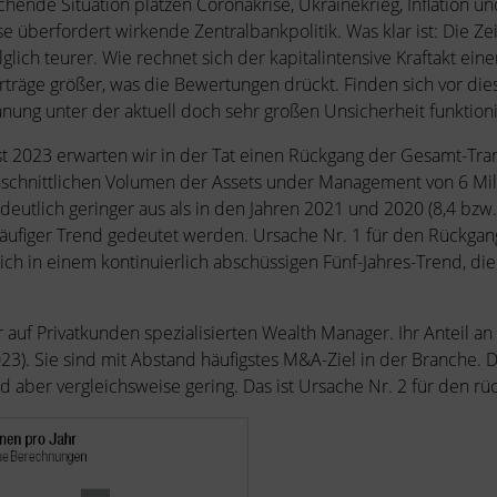
chende Situation platzen Coronakrise, Ukrainekrieg, Inflation u
e überfordert wirkende Zentralbankpolitik. Was klar ist: Die Zei
glich teurer. Wie rechnet sich der kapitalintensive Kraftakt e
rträge größer, was die Bewertungen drückt. Finden sich vor di
anung unter der aktuell doch sehr großen Unsicherheit funktion
t 2023 erwarten wir in der Tat einen Rückgang der Gesamt-Tra
chnittlichen Volumen der Assets under Management von 6 Milli
deutlich geringer aus als in den Jahren 2021 und 2020 (8,4 bzw.
ckläufiger Trend gedeutet werden. Ursache Nr. 1 für den Rückgan
ich in einem kontinuierlich abschüssigen Fünf-Jahres-Trend, die
uf Privatkunden spezialisierten Wealth Manager. Ihr Anteil an
23). Sie sind mit Abstand häufigstes M&A-Ziel in der Branche.
ber vergleichsweise gering. Das ist Ursache Nr. 2 für den rüc