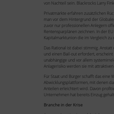
von Nachteil sein. Blackrocks Larry Fi
Privatmärkte erfahren zusätzlichen Rü
man vor dem Hintergrund der Globalen F
zuvor nur professionellen Anlegern o
Rentensparplänen zeichnen. In der EU
Kapitalmarktunion die im Vergleich z
Das Rational ist dabei stimmig. Anstat
und einen Bail-out erfordert, erschein
unabhängige und vor allem systemirrele
Anlagerisiko werden sie mit attraktiv
Für Staat und Bürger schafft das eine W
Abwicklungsplattformen, mit denen das
Anteilen erleichtert wird. Davon profit
Unternehmen hat bereits Einzug gehal
Branche in der Krise