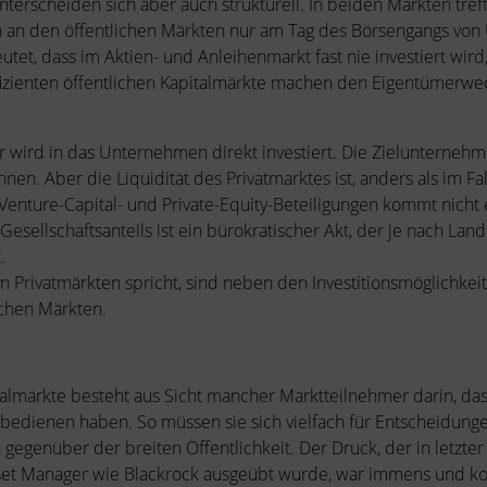
unterscheiden sich aber auch strukturell. In beiden Märkten t
n an den öffentlichen Märkten nur am Tag des Börsengangs von
utet, dass im Aktien- und Anleihenmarkt fast nie investiert wi
izienten öffentlichen Kapitalmärkte machen den Eigentümerwec
r wird in das Unternehmen direkt investiert. Die Zielunternehm
nnen. Aber die Liquidität des Privatmarktes ist, anders als im Fa
Venture-Capital- und Private-Equity-Beteiligungen kommt nicht 
esellschaftsanteils ist ein bürokratischer Akt, der je nach Lan
.
Privatmärkten spricht, sind neben den Investitionsmöglichkeite
lichen Märkten.
pitalmärkte besteht aus Sicht mancher Marktteilnehmer darin, d
 bedienen haben. So müssen sie sich vielfach für Entscheidunge
 gegenüber der breiten Öffentlichkeit. Der Druck, der in letzt
sset Manager wie Blackrock ausgeübt wurde, war immens und k