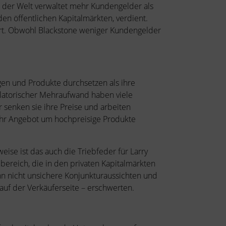
 der Welt verwaltet mehr Kundengelder als
den öffentlichen Kapitalmärkten, verdient.
siert. Obwohl Blackstone weniger Kundengelder
gen und Produkte durchsetzen als ihre
ulatorischer Mehraufwand haben viele
 senken sie ihre Preise und arbeiten
e ihr Angebot um hochpreisige Produkte
ise ist das auch die Triebfeder für Larry
ebereich, die in den privaten Kapitalmärkten
nn nicht unsichere Konjunkturaussichten und
auf der Verkäuferseite – erschwerten.