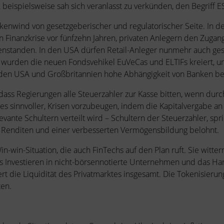
nk beispielsweise sah sich veranlasst zu verkünden, den Begriff
ckenwind von gesetzgeberischer und regulatorischer Seite. In
inanzkrise vor fünfzehn Jahren, privaten Anlegern den Zugang z
ffenstanden. In den USA dürfen Retail-Anleger nunmehr auch g
 wurden die neuen Fondsvehikel EuVeCas und ELTIFs kreiert, 
u den USA und Großbritannien hohe Abhängigkeit von Banken b
t dass Regierungen alle Steuerzahler zur Kasse bitten, wenn du
t es sinnvoller, Krisen vorzubeugen, indem die Kapitalvergabe
vante Schultern verteilt wird – Schultern der Steuerzahler, spr
en Renditen und einer verbesserten Vermögensbildung belohnt.
in-win-Situation, die auch FinTechs auf den Plan ruft. Sie witter
 Investieren in nicht-börsennotierte Unternehmen und das Hand
iert die Liquidität des Privatmarktes insgesamt. Die Tokenisieru
ten.