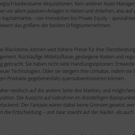
tegisch bedeutsame Akquisitionen. Kein anderer Asset Manager
ber vor allem passiven Anlagen in Aktien und Anleihen, also auf 
e Kapitalmärkte – von Immobilien bis Private Equity – speziali
arktwert das größere der beiden Erfolgsunternehmen.
e Blackstone, können weit höhere Preise für ihre Dienstleistun
ement. Rückläufige Mittelzuflüsse, gestiegene Kosten und reg
ng gebracht. Sie haben nicht viele Handlungsoptionen: Entweder
z neuer Technologien. Oder sie steigern ihre Umsätze, indem si
sigen Produkte gegebenenfalls quersubventionieren können.
aher neidisch auf die andere Seite des Marktes, und möglicherwe
uisition. Die Aussicht auf Gebühren im dreistelligen Basispunkt
erlockend. Der Fantasie wären dabei keine Grenzen gesetzt, we
n die Entscheidung – und zwar sowohl auf der Käufer- als auch 