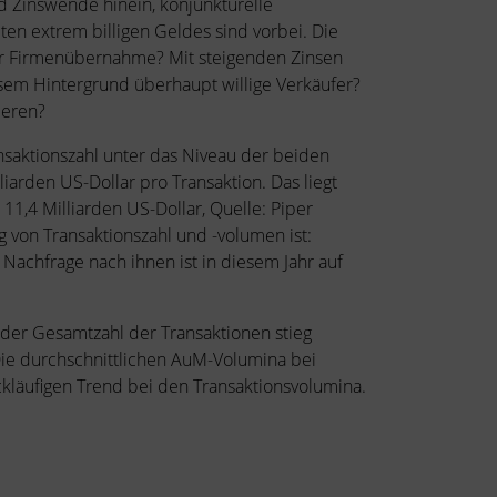
nd Zinswende hinein, konjunkturelle
ten extrem billigen Geldes sind vorbei. Die
iner Firmenübernahme? Mit steigenden Zinsen
esem Hintergrund überhaupt willige Verkäufer?
ieren?
nsaktionszahl unter das Niveau der beiden
arden US-Dollar pro Transaktion. Das liegt
 11,4 Milliarden US-Dollar, Quelle: Piper
g von Transaktionszahl und -volumen ist:
 Nachfrage nach ihnen ist in diesem Jahr auf
 der Gesamtzahl der Transaktionen stieg
 Die durchschnittlichen AuM-Volumina bei
kläufigen Trend bei den Transaktionsvolumina.