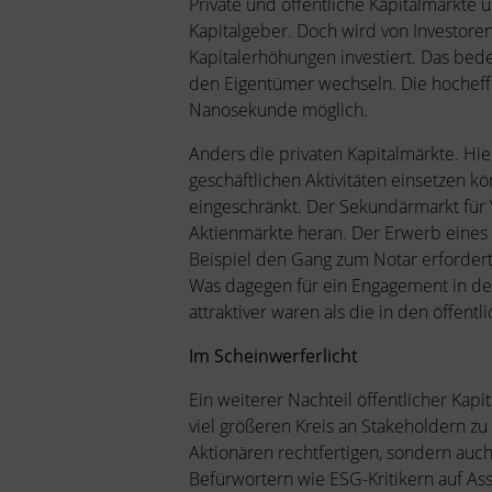
Private und öffentliche Kapitalmärkte 
Kapitalgeber. Doch wird von Investore
Kapitalerhöhungen investiert. Das bede
den Eigentümer wechseln. Die hocheff
Nanosekunde möglich.
Anders die privaten Kapitalmärkte. Hie
geschäftlichen Aktivitäten einsetzen kö
eingeschränkt. Der Sekundärmarkt für 
Aktienmärkte heran. Der Erwerb eines G
Beispiel den Gang zum Notar erfordert
Was dagegen für ein Engagement in den 
attraktiver waren als die in den öffent
Im Scheinwerferlicht
Ein weiterer Nachteil öffentlicher Ka
viel größeren Kreis an Stakeholdern zu
Aktionären rechtfertigen, sondern auch
Befürwortern wie ESG-Kritikern auf A