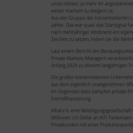
umso stärker, je mehr ihr angestammtes 
weiter markant zu steigern ist.
Aus der Gruppe der börsennotierten Un
zahlte. Das war quasi das Startsignal
nach mehrjähriger Abstinenz ein eige
Zeichen zu setzen, indem sie die Mehrh
Laut einem Bericht des Beratungsunter
Private-Markets-Managern verantwortl
Anfang 2024 zu diesem langjährigen T
Die großen börsennotierten Unternehm
aus dem eigentlich unangenehmen öffe
Im Gegensatz dazu kämpfen private Fi
Fremdfinanzierung.
Allianz X, eine Beteiligungsgesellschaf
Millionen US-Dollar an AlTi Tiedeman
Privatkunden mit einer Produktexpertis