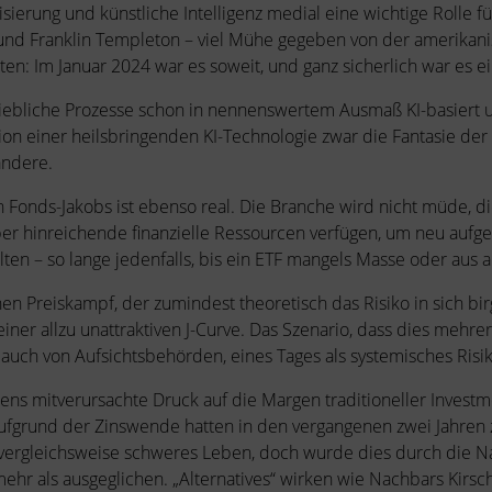
nisierung und künstliche Intelligenz medial eine wichtige Rolle f
 und Franklin Templeton – viel Mühe gegeben von der amerikani
ten: Im Januar 2024 war es soweit, und ganz sicherlich war es ein
riebliche Prozesse schon in nennenswertem Ausmaß KI-basiert un
on einer heilsbringenden KI-Technologie zwar die Fantasie der A
andere.
Fonds-Jakobs ist ebenso real. Die Branche wird nicht müde, di
ber hinreichende finanzielle Ressourcen verfügen, um neu aufge
en – so lange jedenfalls, bis ein ETF mangels Masse oder aus
inen Preiskampf, der zumindest theoretisch das Risiko in sich bi
iner allzu unattraktiven J-Curve. Das Szenario, dass dies mehre
r auch von Aufsichtsbehörden, eines Tages als systemisches Ris
ens mitverursachte Druck auf die Margen traditioneller Investm
ufgrund der Zinswende hatten in den vergangenen zwei Jahren zw
vergleichsweise schweres Leben, doch wurde dies durch die Na
hr als ausgeglichen. „Alternatives“ wirken wie Nachbars Kirsc