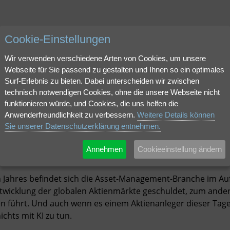
Cookie-Einstellungen
Unternehme
Wir verwenden verschiedene Arten von Cookies, um unsere
Webseite für Sie passend zu gestalten und Ihnen so ein optimales
Surf-Erlebnis zu bieten. Dabei unterscheiden wir zwischen
hier als pdf herunterladen.
technisch notwendigen Cookies, ohne die unsere Webseite nicht
funktionieren würde, und Cookies, die uns helfen die
Anwenderfreundlichkeit zu verbessern.
Weitere Details können
Sie unserer Datenschutzerklärung entnehmen.
zu Alternatives
Annehmen
Cookieeinstellung ändern
 Jahres befindet sich die Asset-Management-Branche im Auf
ntwicklung der globalen Aktienmärkte geschuldet, zum andere
n führt. Und auch wenn es einem Aktienanleger dieser Tage 
hts mit KI zu tun.