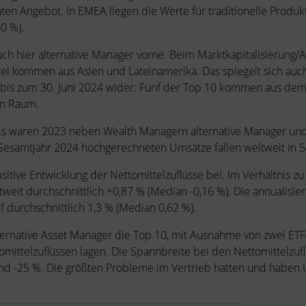
ten Angebot. In EMEA liegen die Werte für traditionelle Produk
0 %).
uch hier alternative Manager vorne. Beim Marktkapitalisierung/A
ei kommen aus Asien und Lateinamerika. Das spiegelt sich auch
bis zum 30. Juni 2024 wider: Fünf der Top 10 kommen aus dem 
en Raum.
is waren 2023 neben Wealth Managern alternative Manager und
 Gesamtjahr 2024 hochgerechneten Umsätze fallen weltweit in 5
sitive Entwicklung der Nettomittelzuflüsse bei. Im Verhältnis
weit durchschnittlich +0,87 % (Median -0,16 %). Die annualisier
urchschnittlich 1,3 % (Median 0,62 %).
ernative Asset Manager die Top 10, mit Ausnahme von zwei ETF
mittelzuflüssen lagen. Die Spannbreite bei den Nettomittelzufl
nd -25 %. Die größten Probleme im Vertrieb hatten und habe