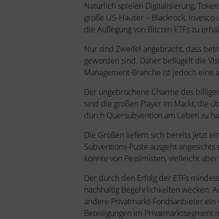
Natürlich spielen Digitalisierung, Toke
große US-Häuser – Blackrock, Invesco
die Auflegung von Bitcoin-ETFs zu erhal
Nur sind Zweifel angebracht, dass bet
geworden sind. Daher beflügelt die Visi
Management-Branche ist jedoch eine 
Der ungebrochene Charme des billigen 
sind die großen Player im Markt, die ü
durch Quersubvention am Leben zu halt
Die Großen liefern sich bereits jetzt e
Subventions-Puste ausgeht angesichts e
könnte von Pessimisten, vielleicht abe
Der durch den Erfolg der ETFs mindest
nachhaltig Begehrlichkeiten wecken. A
andere Privatmarkt-Fondsanbieter ein 
Beteiligungen im Privatmarktsegment me