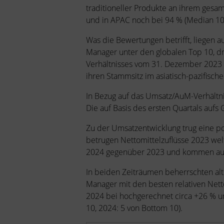
traditioneller Produkte an ihrem gesam
und in APAC noch bei 94 % (Median 10
Was die Bewertungen betrifft, liegen a
Manager unter den globalen Top 10, dr
Verhältnisses vom 31. Dezember 2023 
ihren Stammsitz im asiatisch-pazifisch
In Bezug auf das Umsatz/AuM-Verhältn
Die auf Basis des ersten Quartals aufs
Zu der Umsatzentwicklung trug eine po
betrugen Nettomittelzuflüsse 2023 welt
2024 gegenüber 2023 und kommen auf d
In beiden Zeiträumen beherrschten alt
Manager mit den besten relativen Netto
2024 bei hochgerechnet circa +26 % u
10, 2024: 5 von Bottom 10).