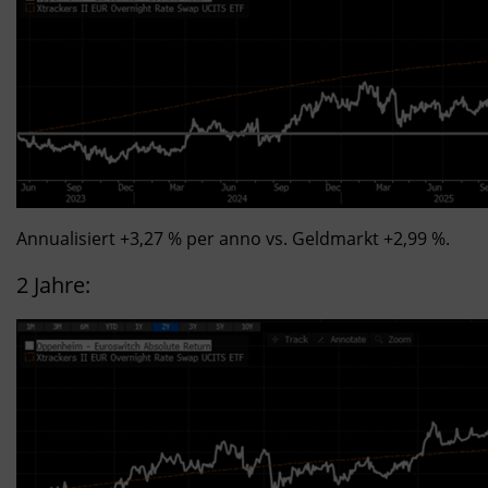
Annualisiert +3,27 % per anno vs. Geldmarkt +2,99 %.
2 Jahre: