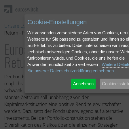
Cookie-Einstellungen
Unsere Lösungen
|
Unsere Fonds
| Euroswitch Absolute
Return - Performance Update
Wir verwenden verschiedene Arten von Cookies, um 
Webseite für Sie passend zu gestalten und Ihnen so e
Euroswitch Absolute
Surf-Erlebnis zu bieten. Dabei unterscheiden wir zwis
technisch notwendigen Cookies, ohne die unsere Webs
Return
funktionieren würde, und Cookies, die uns helfen die
Anwenderfreundlichkeit zu verbessern.
Weitere Detai
Sie unserer Datenschutzerklärung entnehmen.
Der Fonds zielt auf einen realen Vermögenserhalt und
möglichst kontinuierliche Wertzuwächse bei geringer
Annehmen
Cookieeinstel
Schwankungsanfälligkeit. Über einen rollierenden 12-
Monats-Zeitraum soll unabhängig von der
Kapitalmarktsituation eine positive Rendite erwirtschaftet
werden. Dazu setzt der Fonds überwiegend auf alternative
Investments. Bei der Portfoliokonstruktion stehen die
Diversifikation des Risikos über die einzelnen Strategien