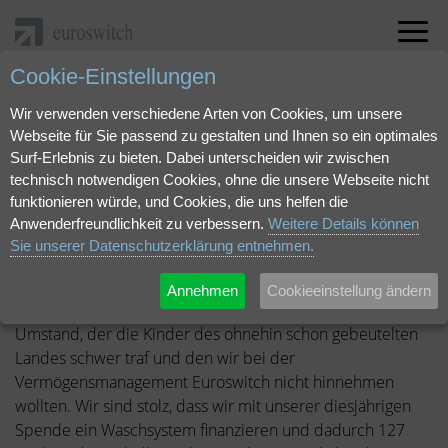
Cookie-Einstellungen
Sponsoring
Wir verwenden verschiedene Arten von Cookies, um unsere
Ein Stück saubere
Webseite für Sie passend zu gestalten und Ihnen so ein optimales
Surf-Erlebnis zu bieten. Dabei unterscheiden wir zwischen
Normalität
technisch notwendigen Cookies, ohne die unsere Webseite nicht
funktionieren würde, und Cookies, die uns helfen die
Anwenderfreundlichkeit zu verbessern.
Weitere Details können
Kein Wassersystem? Keine Schule! Aufgrund der Corona-
Sie unserer Datenschutzerklärung entnehmen.
Infektionsgefahr griff die Regierung Ruandas hart durch:
Bot eine Schule keine Möglichkeit zum hygienischen
Annehmen
Cookieeinstellung ändern
Händewaschen, durfte nicht unterrichtet werden. Ein
Umstand, der die Kinder des ohnehin schon gebeutelten
Landes schwer traf und den wir bei der
Vermögensmanagement Euroswitch nicht hinnehmen
wollten. Wir sind stolz, dass wir mit unserer diesjährigen
Spende ein Waschsystem finanzieren und dadurch 127